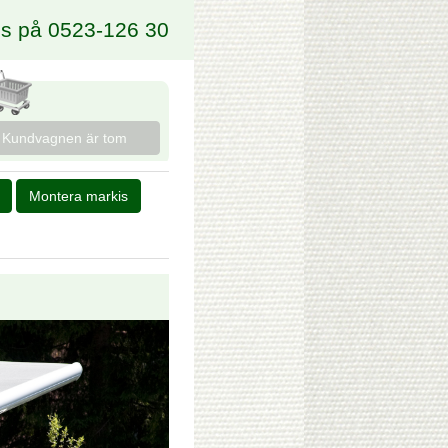
ss på 0523-126 30
Kundvagnen är tom
Montera markis