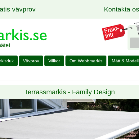
Gratis vävprov
Kontakta o
ätet
rkisduk
Vävprov
Villkor
Om Webbmarkis
Mått & Modell
Terrassmarkis - Family Design