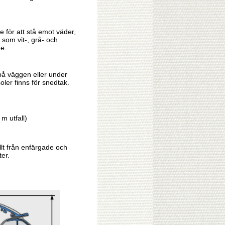
e för att stå emot väder,
 som vit-, grå- och
de.
på väggen eller under
oler finns för snedtak.
m utfall)
llt från enfärgade och
ter.