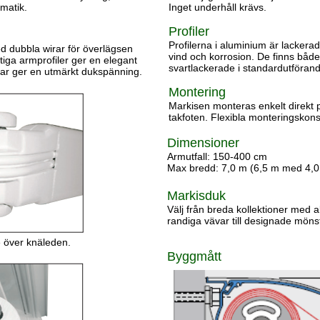
matik.
Inget underhåll krävs.
Profiler
Profilerna i aluminium är lackerad
d dubbla wirar för överlägsen
vind och korrosion. De finns både
ftiga armprofiler ger en elegant
svartlackerade i standardutföran
drar ger en utmärkt dukspänning.
Montering
Markisen monteras enkelt direkt 
takfoten. Flexibla monteringskons
Dimensioner
Armutfall: 150-400 cm
Max bredd: 7,0 m (6,5 m med 4,0 
Markisduk
Välj från breda kollektioner med a
randiga vävar till designade möns
 över knäleden.
Byggmått