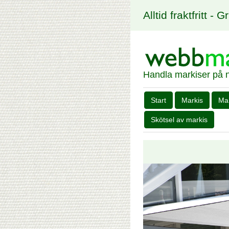
Alltid fraktfritt - 
Handla markiser på n
Start
Markis
Ma
Skötsel av markis