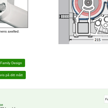
mens axelled.
se