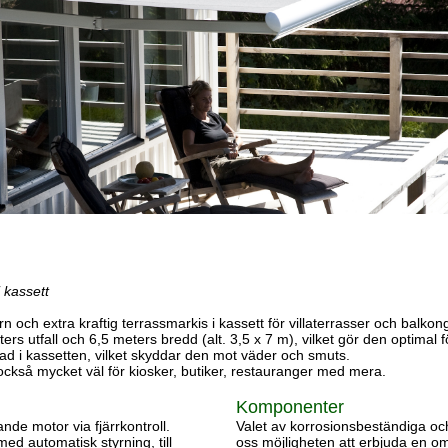
 kassett
 och extra kraftig terrassmarkis i kassett för villaterrasser och balkon
s utfall och 6,5 meters bredd (alt. 3,5 x ​​​​​7 m), vilket gör den optimal 
 i kassetten, vilket skyddar den mot väder och smuts.​​​​​​
ckså mycket väl för kiosker, butiker, restauranger med mera.
Komponenter
de motor via fjärrkontroll.
Valet av korrosionsbeständiga och
d automatisk styrning, till
oss möjligheten att erbjuda en om